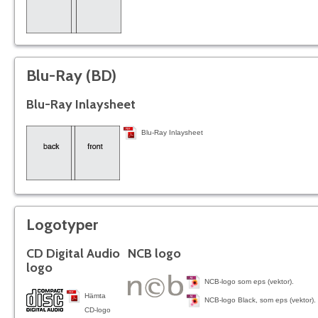
Blu-Ray (BD)
Blu-Ray Inlaysheet
Blu-Ray Inlaysheet
Logotyper
CD Digital Audio
NCB logo
logo
NCB-logo som eps (vektor).
Hämta
NCB-logo Black, som eps (vektor).
CD-logo