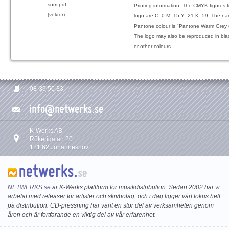
som pdf
Printing information: The CMYK figures 
(vektor)
logo are C=0 M=15 Y=21 K=59. The na
Pantone colour is
"Pantone Warm Grey 
The logo may also be reproduced in bla
or other colours.
08-39 50 33
K-Werks AB
Rökerigatan 20
121 62 Johanneshov
NETWERKS.se
är K-Werks plattform för musikdistribution. Sedan 2002 har vi
arbetat med releaser för artister och skivbolag, och i dag ligger vårt fokus helt
på distribution. CD-pressning har varit en stor del av verksamheten genom
åren och är fortfarande en viktig del av vår erfarenhet.