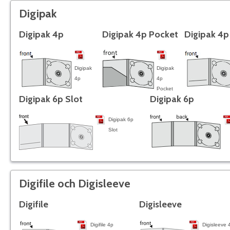
Digipak
Digipak 4p
Digipak 4p Pocket
Digipak 4p
Digipak
Digipak
4p
4p
Pocket
Digipak 6p Slot
Digipak 6p
Digipak 6p
Slot
Digifile och Digisleeve
Digifile
Digisleeve
Digifile 4p
Digisleeve 