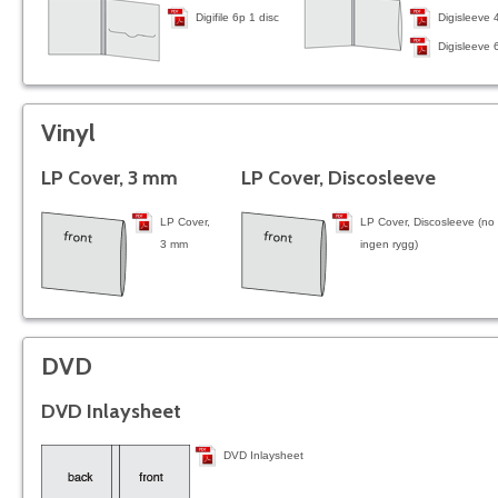
Digifile 6p 1 disc
Digisleeve 
Digisleeve 
Vinyl
LP Cover, 3 mm
LP Cover, Discosleeve
LP Cover,
LP Cover, Discosleeve (no 
3 mm
ingen rygg)
DVD
DVD Inlaysheet
DVD Inlaysheet