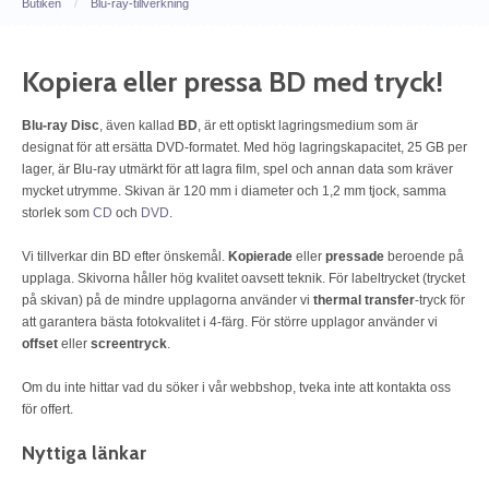
Butiken
/
Blu-ray-tillverkning
Kopiera eller pressa BD med tryck!
Blu-ray Disc
, även kallad
BD
, är ett optiskt lagringsmedium som är
designat för att ersätta DVD-formatet. Med hög lagringskapacitet, 25 GB per
lager, är Blu-ray utmärkt för att lagra film, spel och annan data som kräver
mycket utrymme. Skivan är 120 mm i diameter och 1,2 mm tjock, samma
storlek som
CD
och
DVD
.
Vi tillverkar din BD efter önskemål.
Kopierade
eller
pressade
beroende på
upplaga. Skivorna håller hög kvalitet oavsett teknik. För labeltrycket (trycket
på skivan) på de mindre upplagorna använder vi
thermal transfer
-tryck för
att garantera bästa fotokvalitet i 4-färg. För större upplagor använder vi
offset
eller
screentryck
.
Om du inte hittar vad du söker i vår webbshop, tveka inte att kontakta oss
för offert.
Nyttiga länkar